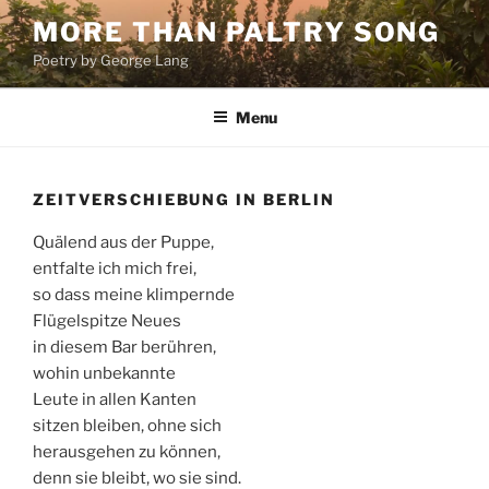
Skip
MORE THAN PALTRY SONG
to
Poetry by George Lang
content
Menu
ZEITVERSCHIEBUNG IN BERLIN
Quälend aus der Puppe,
entfalte ich mich frei,
so dass meine klimpernde
Flügelspitze Neues
in diesem Bar berühren,
wohin unbekannte
Leute in allen Kanten
sitzen bleiben, ohne sich
herausgehen zu können,
denn sie bleibt, wo sie sind.